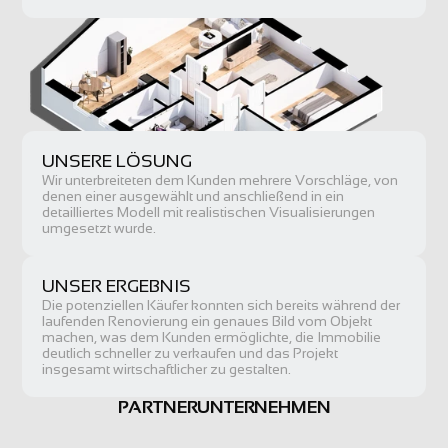
UNSERE LÖSUNG
Wir unterbreiteten dem Kunden mehrere Vorschläge, von 
denen einer ausgewählt und anschließend in ein 
detailliertes Modell mit realistischen Visualisierungen 
umgesetzt wurde.
UNSER ERGEBNIS
Die potenziellen Käufer konnten sich bereits während der 
laufenden Renovierung ein genaues Bild vom Objekt 
machen, was dem Kunden ermöglichte, die Immobilie 
deutlich schneller zu verkaufen und das Projekt 
insgesamt wirtschaftlicher zu gestalten.
PARTNERUNTERNEHMEN