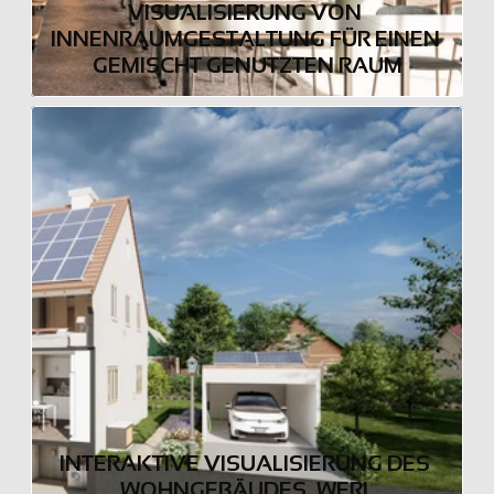
VISUALISIERUNG VON 
INNENRAUMGESTALTUNG FÜR EINEN 
GEMISCHT GENUTZTEN RAUM
INTERAKTIVE VISUALISIERUNG DES 
WOHNGEBÄUDES, WERL