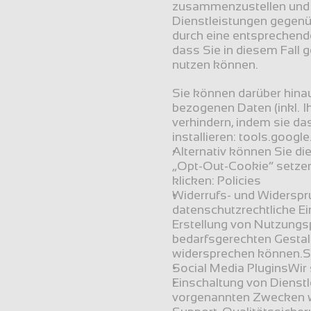
zusammenzustellen und u
Dienstleistungen gegenüb
durch eine entsprechende
dass Sie in diesem Fall 
nutzen können.
Sie können darüber hinau
bezogenen Daten (inkl. I
verhindern, indem sie da
installieren: tools.googl
Alternativ können Sie di
„Opt-Out-Cookie“ setzen
klicken: Policies
Widerrufs- und Widerspru
datenschutzrechtliche Ei
Erstellung von Nutzungs
bedarfsgerechten Gestal
widersprechen können.Se
Social Media PluginsWir 
Einschaltung von Dienstl
vorgenannten Zwecken wer