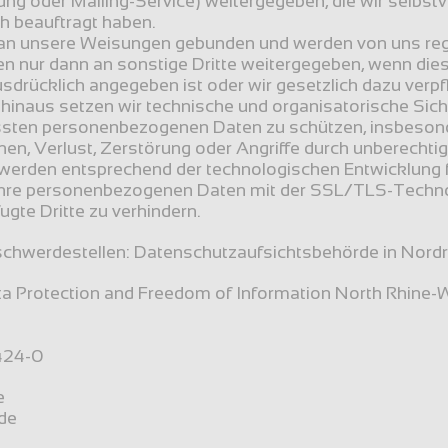
ng oder Mailing-Service) weitergegeben, die wir selbstve
ch beauftragt haben.
 an unsere Weisungen gebunden und werden von uns regel
n nur dann an sonstige Dritte weitergegeben, wenn dies 
drücklich angegeben ist oder wir gesetzlich dazu verpfli
 hinaus setzen wir technische und organisatorische Si
ssten personenbezogenen Daten zu schützen, insbesonde
nen, Verlust, Zerstörung oder Angriffe durch unberechti
rden entsprechend der technologischen Entwicklung fo
hre personenbezogenen Daten mit der SSL/TLS-Technol
ugte Dritte zu verhindern.
chwerdestellen: Datenschutzaufsichtsbehörde in Nord
a Protection and Freedom of Information North Rhine-
424-0
e
.de