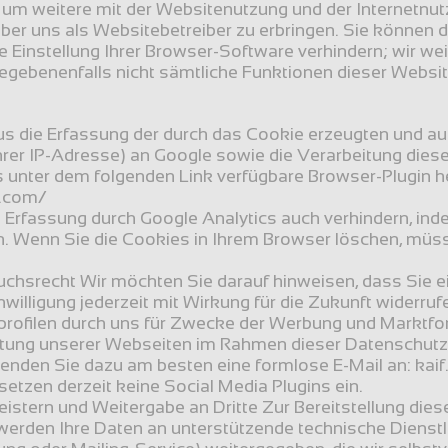
m weitere mit der Websitenutzung und der Internetnut
er uns als Websitebetreiber zu erbringen. Sie können d
 Einstellung Ihrer Browser-Software verhindern; wir weis
gegebenenfalls nicht sämtliche Funktionen dieser Websit
s die Erfassung der durch das Cookie erzeugten und auf
hrer IP-Adresse) an Google sowie die Verarbeitung diese
s unter dem folgenden Link verfügbare Browser-Plugin h
e.com/
e Erfassung durch Google Analytics auch verhindern, ind
. Wenn Sie die Cookies in Ihrem Browser löschen, müsse
chsrecht Wir möchten Sie darauf hinweisen, dass Sie eine
nwilligung jederzeit mit Wirkung für die Zukunft widerru
profilen durch uns für Zwecke der Werbung und Marktfo
tung unserer Webseiten im Rahmen dieser Datenschutzer
nden Sie dazu am besten eine formlose E-Mail an: kaif
setzen derzeit keine Social Media Plugins ein.
eistern und Weitergabe an Dritte Zur Bereitstellung dies
den Ihre Daten an unterstützende technische Dienstlei