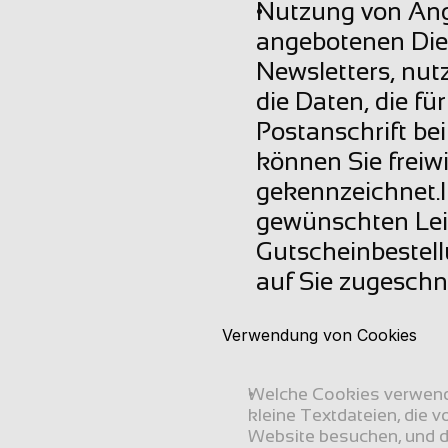
Nutzung von Ange
angebotenen Diens
Newsletters, nut
die Daten, die für
Postanschrift be
können Sie freiw
gekennzeichnet.I
gewünschten Leis
Gutscheinbestel
auf Sie zugeschn
Verwendung von Cookies
Welche Cookies verwende
kleine Textdateien, die
Website besuchen, und d