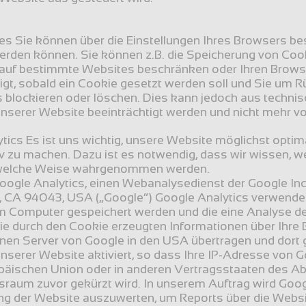
es Sie können über die Einstellungen Ihres Browsers be
erden können. Sie können z.B. die Speicherung von Cook
, auf bestimmte Websites beschränken oder Ihren Browser
gt, sobald ein Cookie gesetzt werden soll und Sie um Rü
blockieren oder löschen. Dies kann jedoch aus technis
nserer Website beeinträchtigt werden und nicht mehr vol
tics Es ist uns wichtig, unsere Website möglichst optima
v zu machen. Dazu ist es notwendig, dass wir wissen, we
 welche Weise wahrgenommen werden.
oogle Analytics, einen Webanalysedienst der Google Inc
 CA 94043, USA („Google“) Google Analytics verwendet e
em Computer gespeichert werden und die eine Analyse d
ie durch den Cookie erzeugten Informationen über Ihre 
inen Server von Google in den USA übertragen und dort g
nserer Website aktiviert, so dass Ihre IP-Adresse von G
opäischen Union oder in anderen Vertragsstaaten des 
raum zuvor gekürzt wird. In unserem Auftrag wird Goog
ng der Website auszuwerten, um Reports über die Websit