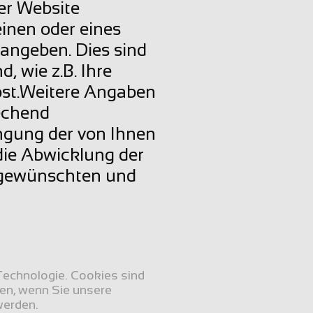
r Website 
inen oder eines 
angeben. Dies sind 
, wie z.B. Ihre 
ost.Weitere Angaben 
echend 
gung der von Ihnen 
ie Abwicklung der 
 gewünschten und 
echnologie. Cookies sind 
en, wenn Sie unsere 
werden.