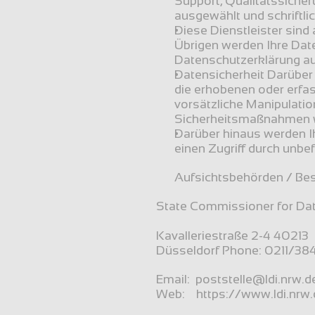
Support, Qualitätssicheru
ausgewählt und schriftli
Diese Dienstleister sind
Übrigen werden Ihre Date
Datenschutzerklärung aus
Datensicherheit Darüber
die erhobenen oder erfa
vorsätzliche Manipulatio
Sicherheitsmaßnahmen we
Darüber hinaus werden I
einen Zugriff durch unbef
Aufsichtsbehörden / Bes
State Commissioner for Dat
Kavalleriestraße 2-4 40213
Düsseldorf Phone: 0211/38
Email:  poststelle@ldi.nrw.d
Web:    https://www.ldi.nrw