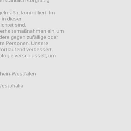
rständlich sorgfältig 
mäßig kontrolliert. Im 
in dieser 
chtet sind.
cherheitsmaßnahmen ein, um 
re gegen zufällige oder 
gte Personen. Unsere 
rtlaufend verbessert.
ogie verschlüsselt, um 
rhein-Westfalen
Westphalia