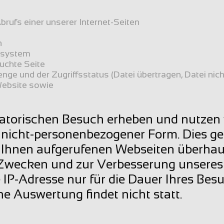
rufs einer unserer Internet-Seiten
n
ssystem
suchte Seite
ge und der Zugriffsstatus (Datei übertragen, Datei nicht
Website sowie
atorischen Besuch erheben und nutzen w
n nicht-personenbezogener Form. Dies ges
Ihnen aufgerufenen Webseiten überhaup
 Zwecken und zur Verbesserung unseres In
 IP-Adresse nur für die Dauer Ihres Besuc
 Auswertung findet nicht statt.