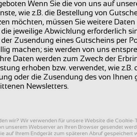
boten Wenn Sie die von uns auf unsere
te, wie z.B. die Bestellung von Gutsche
zen möchten, müssen Sie weitere Daten 
 die jeweilige Abwicklung erforderlich sind
i der Zusendung eines Gutscheins per P
illig machen; sie werden von uns entspr
hre Daten werden zum Zweck der Erbrin
tung erhoben bzw. verwendet, wie z.B. d
lung oder die Zusendung des von Ihnen
ittenen Newsletters.
n wir? Wir verwenden für unsere Website die Cookie-T
 von unserem Webserver an Ihren Browser gesendet werd
ie auf Ihrem Endgerät zum späteren Abruf gespeichert 