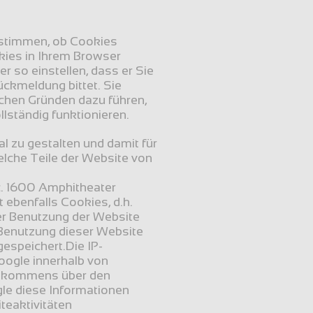
stimmen, ob Cookies 
ies in Ihrem Browser 
 so einstellen, dass er Sie 
ckmeldung bittet. Sie 
chen Gründen dazu führen, 
lständig funktionieren.
l zu gestalten und damit für 
lche Teile der Website von 
. 1600 Amphitheater 
benfalls Cookies, d.h. 
er Benutzung der Website 
Benutzung dieser Website 
espeichert.Die IP-
oogle innerhalb von 
Abkommens über den 
le diese Informationen 
eaktivitäten 