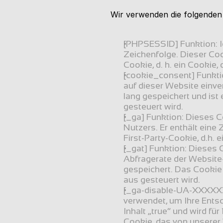
Wir verwenden die folgenden
[PHPSESSID] Funktion: Id
Zeichenfolge. Dieser Coo
Cookie, d. h. ein Cookie,
[cookie_consent] Funktio
auf dieser Website einvers
lang gespeichert und ist 
gesteuert wird.
[_ga] Funktion: Dieses Co
Nutzers. Er enthält eine 
First-Party-Cookie, d.h. 
[_gat] Funktion: Dieses C
Abfragerate der Website-N
gespeichert. Das Cookie 
aus gesteuert wird.
[_ga-disable-UA-XXXXXX-1
verwendet, um Ihre Entsch
Inhalt „true“ und wird fü
Cookie, das von unserer 