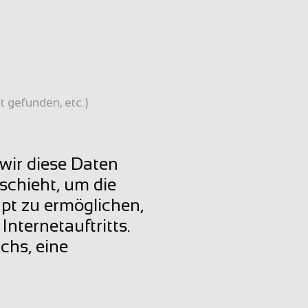
 gefunden, etc.)
ir diese Daten 
chieht, um die 
t zu ermöglichen, 
ternetauftritts. 
hs, eine 