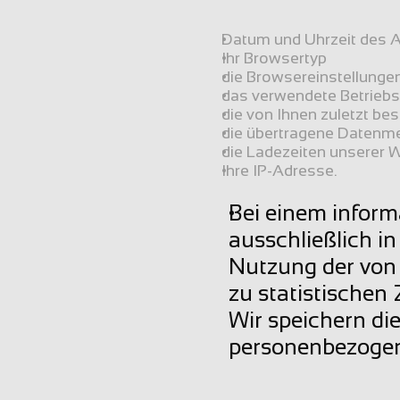
Datum und Uhrzeit des Ab
Ihr Browsertyp
die Browsereinstellunge
das verwendete Betrieb
die von Ihnen zuletzt be
die übertragene Datenmen
die Ladezeiten unserer 
Ihre IP-Adresse.
Bei einem inform
ausschließlich i
Nutzung der von 
zu statistischen
Wir speichern die
personenbezogene