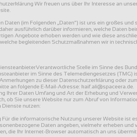
tzerklärung Wir freuen uns über Ihr Interesse an unse
site.
en Daten (im Folgenden „Daten“) ist uns ein großes und s
aher ausführlich darüber informieren, welche Daten be
rtigen Angebote erhoben werden und wie diese anschließ
 welche begleitenden Schutzmaßnahmen wir in technisch
DiensteanbieterVerantwortliche Stelle im Sinne des Bu
steanbieter im Sinne des Telemediengesetzes (TMG) ist K
Anmerkungen zu dieser Datenschutzerklärung oder zum
bitte an folgende E-Mail-Adresse: kaif.ali@spaceera.de.
 Ihrer Daten Umfang und Art der Erhebung und Verwen
ch, ob Sie unsere Website nur zum Abruf von Informatio
 Dienste nutzen:
Für die informatorische Nutzung unserer Website ist es i
ersonenbezogene Daten angeben, vielmehr erheben und ve
n, die Ihr Internet-Browser automatisch an uns übermitte