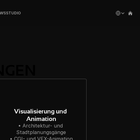
Select Languag
EWS
STUDIO
NGEN
Visualisierung und 
Animation
• Architektur- und 
Stadtplanungsgänge

• CGI- und VFX-Animation
