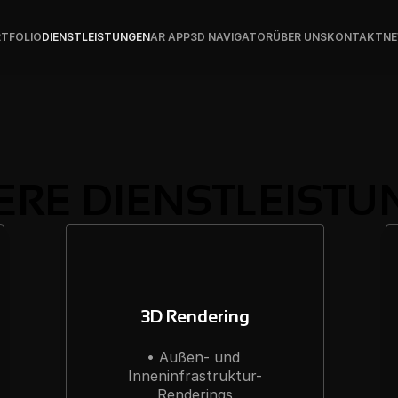
TFOLIO
DIENSTLEISTUNGEN
AR APP
3D NAVIGATOR
ÜBER UNS
KONTAKT
N
ERE DIENSTLEISTU
3D Rendering
• Außen- und 
Inneninfrastruktur-
Renderings
