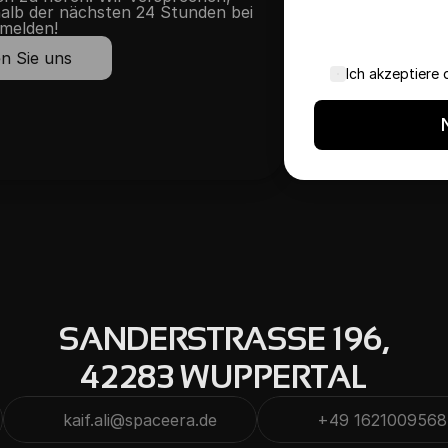
alb der nächsten 24 Stunden bei 
melden!
n Sie uns
Ich akzeptiere 
SANDERSTRASSE 196,
42283 WUPPERTAL
kaif.ali@spaceera.de
Kopieren
+49 1621009568
Kopieren