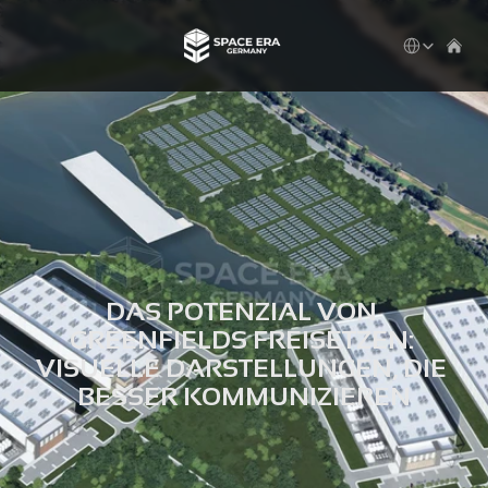
Select Languag
DAS POTENZIAL VON 
GREENFIELDS FREISETZEN: 
VISUELLE DARSTELLUNGEN, DIE 
BESSER KOMMUNIZIEREN