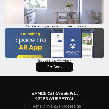
‹ Visualisierung eines Immobilienprojekts
Space Era's AR-App ›
Go Back
SANDERSTRASSE 196,
42283 WUPPERTAL
elmar.thyen@spaceera.de
Kopieren